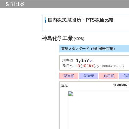
国内株式/取引所・PTS株価比較
神島化学工業
(4026)
東証スタンダード（当社優先市場）
1,657
↓
現在値
C
前日比
+3
(
+0.18％
)
(26/08/06 15:30)
現物買
現物売
信用買
信
週足
26/08/06 