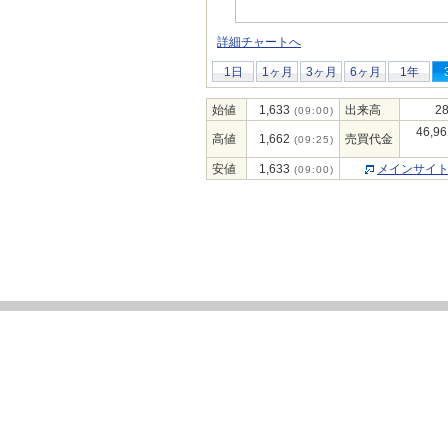
詳細チャートへ
1日
1ヶ月
3ヶ月
6ヶ月
1年
始値
1,633
出来高
28
(09:00)
46,96
高値
1,662
売買代金
(09:25)
安値
1,633
メインサイ
(09:00)