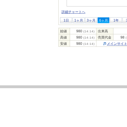
詳細チャートへ
1日
1ヶ月
3ヶ月
6ヶ月
1年
始値
980
出来高
(14:14)
高値
980
売買代金
98
(14:14)
(
安値
980
メインサイ
(14:14)