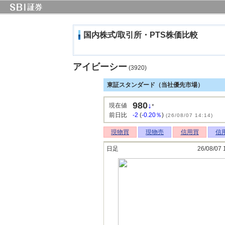
国内株式/取引所・PTS株価比較
アイビーシー
(3920)
東証スタンダード（当社優先市場）
980
↓
現在値
*
前日比
-2
(
-0.20％
)
(26/08/07 14:14)
現物買
現物売
信用買
信
日足
26/08/07 