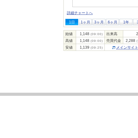
詳細チャートへ
1日
1ヶ月
3ヶ月
6ヶ月
1年
始値
1,148
出来高
(09:00)
高値
1,148
売買代金
2,288
(09:00)
(
安値
1,139
メインサイ
(09:25)