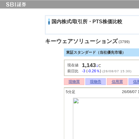
国内株式/取引所・PTS株価比較
キーウェアソリューションズ
(3799)
東証スタンダード（当社優先市場）
1,143
↓
現在値
C
前日比
-3
(
-0.26％
)
(26/08/07 15:30)
現物買
現物売
信用買
信
5分足
26/08/07 