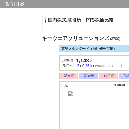
国内株式/取引所・PTS株価比較
キーウェアソリューションズ
(3799)
東証スタンダード（当社優先市場）
1,143
↓
現在値
C
前日比
-3
(
-0.26％
)
(26/08/07 15:30)
現物買
現物売
信用買
信
日足
26/08/07 