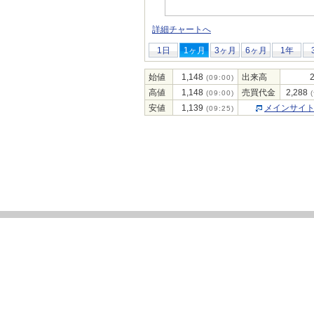
詳細チャートへ
1日
1ヶ月
3ヶ月
6ヶ月
1年
始値
1,148
出来高
(09:00)
高値
1,148
売買代金
2,288
(09:00)
(
安値
1,139
メインサイ
(09:25)