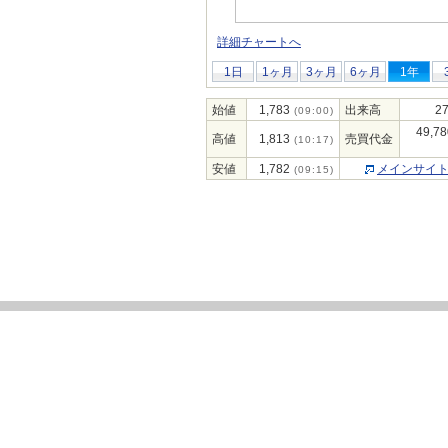
詳細チャートへ
1日
1ヶ月
3ヶ月
6ヶ月
1年
始値
1,783
出来高
27
(09:00)
49,78
高値
1,813
売買代金
(10:17)
安値
1,782
メインサイ
(09:15)