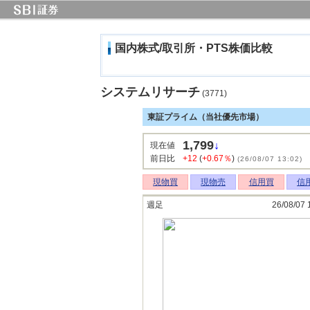
国内株式/取引所・PTS株価比較
システムリサーチ
(3771)
東証プライム（当社優先市場）
1,799
↓
現在値
前日比
+12
(
+0.67％
)
(26/08/07 13:02)
現物買
現物売
信用買
信
週足
26/08/07 