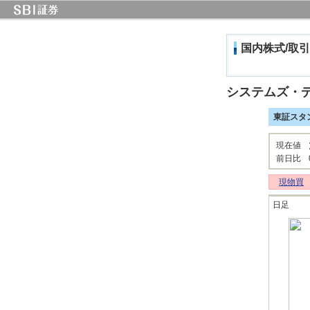
国内株式/取引
システムズ・
東証スタ
現在値
前日比
現物買
日足