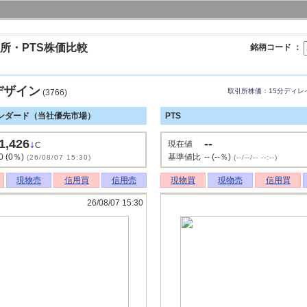
所・PTS株価比較
銘柄コード ：
デザイン
取引所株価：15分ディレ
(3766)
ンダード（当社優先市場）
PTS
1,426
--
↓
現在値
C
0 (0％)
基準値比
-- (--％)
(26/08/07 15:30)
(--/--/-- --:--)
現物売
信用買
信用売
現物買
現物売
信用買
26/08/07 15:30