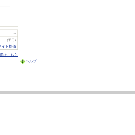
--
--
(千円)
サイト株価
株価はこちら
ヘルプ