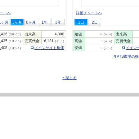
ートへ
詳細チャートへ
1ヶ月
3ヶ月
6ヶ月
1年
3年
1日
2日
,426
出来高
4,300
始値
--
出来高
(09:00)
(--:--)
,435
売買代金
6,131
高値
--
売買代金
(13:00)
(千円)
(--:--)
,405
メインサイト株価
安値
--
メイン
(13:01)
(--:--)
各PTS市場の
× 閉じる