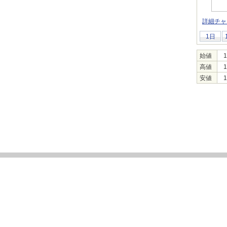
詳細チャ
1日
始値
1
高値
1
安値
1