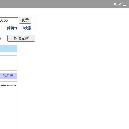
銘柄コード検索
イ
信用売
--/--/-- --:--