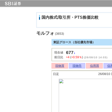
国内株式/取引所・PTS株価比較
モルフォ
(3653)
東証グロース（当社優先市場）
677
↓
現在値
前日比
+4
(
+0.59％
)
(26/08/10 14:03)
現物買
現物売
信用買
信
日足
26/08/10 