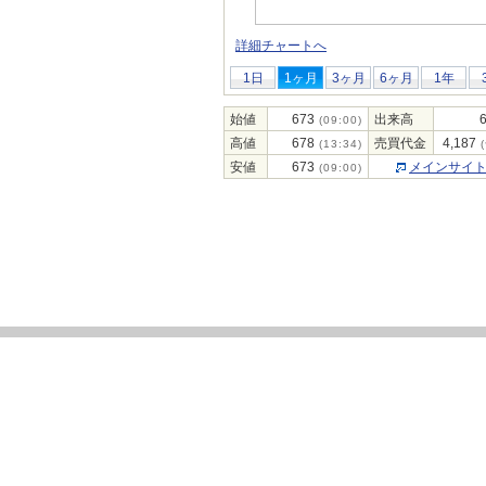
詳細チャートへ
1日
1ヶ月
3ヶ月
6ヶ月
1年
始値
673
出来高
(09:00)
高値
678
売買代金
4,187
(13:34)
(
安値
673
メインサイ
(09:00)