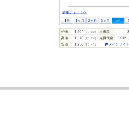
詳細チャートへ
1日
1ヶ月
3ヶ月
6ヶ月
1年
始値
1,264
出来高
(09:00)
高値
1,270
売買代金
3,016
(10:24)
(
安値
1,250
メインサイ
(12:47)