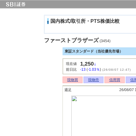
国内株式/取引所・PTS株価比較
ファーストブラザーズ
(3454)
東証スタンダード（当社優先市場）
1,250
↓
現在値
前日比
-13
(
-1.03％
)
(26/08/07 12:47)
現物買
現物売
信用買
信
週足
26/08/07 