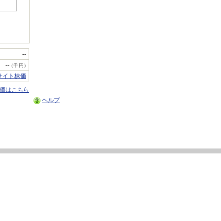
--
--
(千円)
サイト株価
株価はこちら
ヘルプ