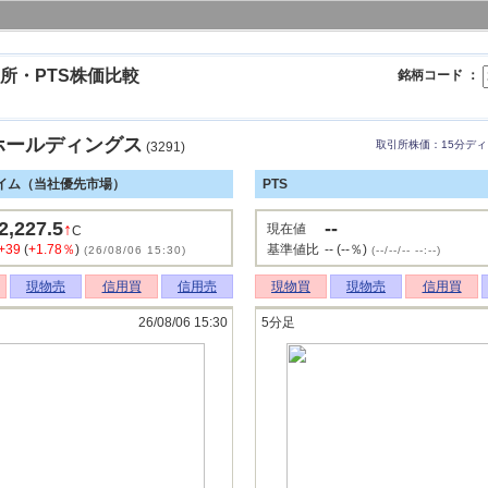
所・PTS株価比較
銘柄コード ：
ホールディングス
取引所株価：15分デ
(3291)
イム（当社優先市場）
PTS
2,227.5
--
↑
現在値
C
+39
(
+1.78％
)
基準値比
-- (--％)
(26/08/06 15:30)
(--/--/-- --:--)
現物売
信用買
信用売
現物買
現物売
信用買
26/08/06 15:30
5分足