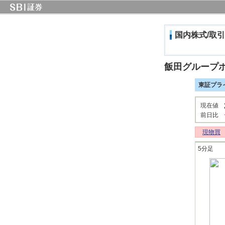
国内株式/取引
飯田グループ
東証プラ
現在値
前日比
現物買
5分足