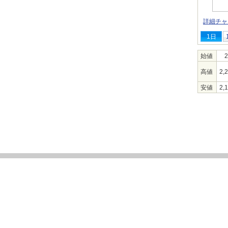
詳細チャ
1日
始値
2
高値
2,
安値
2,