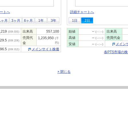
ートへ
詳細チャートへ
1ヶ月
3ヶ月
6ヶ月
1年
3年
1日
2日
,219
出来高
557,100
始値
--
出来高
(09:00)
(--:--)
売買代
高値
--
売買代金
1,235,950
(--:--)
(千
229.5
(09:29)
金
円)
安値
--
メイン
(--:--)
196.5
メインサイト株価
(09:02)
各PTS市場の
× 閉じる