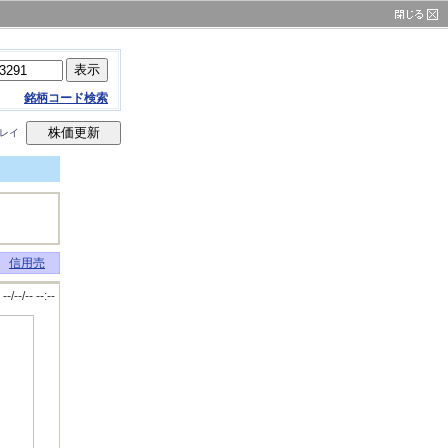
銘柄コード検索
ィレイ
信用売
--/--/-- --:--