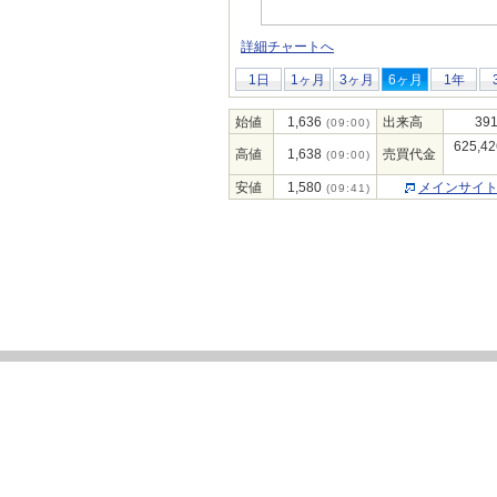
詳細チャートへ
1日
1ヶ月
3ヶ月
6ヶ月
1年
始値
1,636
出来高
391
(09:00)
625,42
高値
1,638
売買代金
(09:00)
安値
1,580
メインサイ
(09:41)