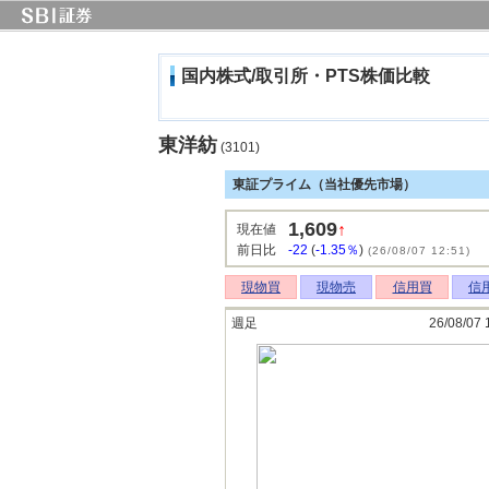
国内株式/取引所・PTS株価比較
東洋紡
(3101)
東証プライム（当社優先市場）
1,609
↑
現在値
前日比
-22
(
-1.35％
)
(26/08/07 12:51)
現物買
現物売
信用買
信
週足
26/08/07 