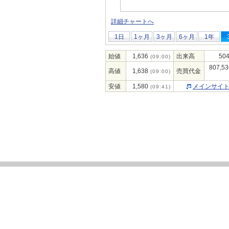
詳細チャートへ
1日
1ヶ月
3ヶ月
6ヶ月
1年
始値
1,636
出来高
504
(09:00)
807,53
高値
1,638
売買代金
(09:00)
安値
1,580
メインサイ
(09:41)