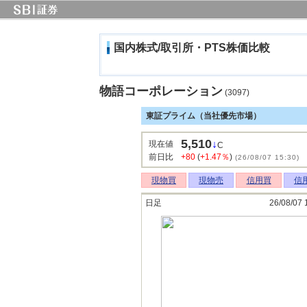
国内株式/取引所・PTS株価比較
物語コーポレーション
(3097)
東証プライム（当社優先市場）
5,510
↓
現在値
C
前日比
+80
(
+1.47％
)
(26/08/07 15:30)
現物買
現物売
信用買
信
日足
26/08/07 