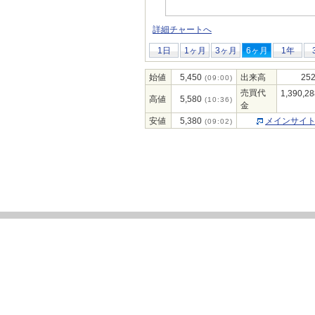
詳細チャートへ
1日
1ヶ月
3ヶ月
6ヶ月
1年
始値
5,450
出来高
252
(09:00)
売買代
1,390,28
高値
5,580
(10:36)
金
安値
5,380
メインサイ
(09:02)