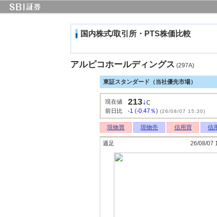
国内株式/取引所・PTS株価比較
アルピコホールディングス
(297A)
東証スタンダード（当社優先市場）
213
↓
現在値
C
前日比
-1
(
-0.47％
)
(26/08/07 15:30)
現物買
現物売
信用買
信
週足
26/08/07 