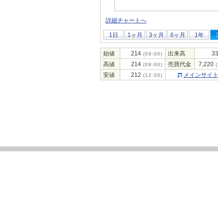
詳細チャートへ
1日
1ヶ月
3ヶ月
6ヶ月
1年
始値
214
出来高
33
(09:00)
高値
214
売買代金
7,220
(09:00)
(
安値
212
メインサイ
(12:30)