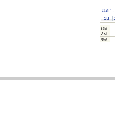
詳細チャ
1日
始値
高値
安値