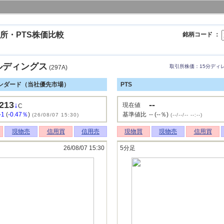
所・PTS株価比較
銘柄コード ：
ルディングス
取引所株価：15分ディ
(297A)
ンダード（当社優先市場）
PTS
213
--
↓
現在値
C
-1
(
-0.47％
)
基準値比
-- (--％)
(26/08/07 15:30)
(--/--/-- --:--)
現物売
信用買
信用売
現物買
現物売
信用買
26/08/07 15:30
5分足