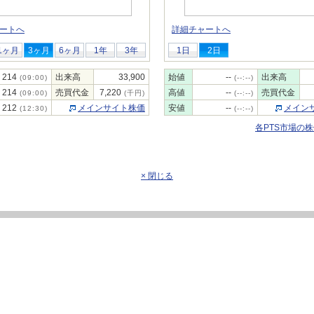
ートへ
詳細チャートへ
1ヶ月
3ヶ月
6ヶ月
1年
3年
1日
2日
214
出来高
33,900
始値
--
出来高
(09:00)
(--:--)
214
売買代金
7,220
高値
--
売買代金
(09:00)
(千円)
(--:--)
212
メインサイト株価
安値
--
メイン
(12:30)
(--:--)
各PTS市場の
× 閉じる