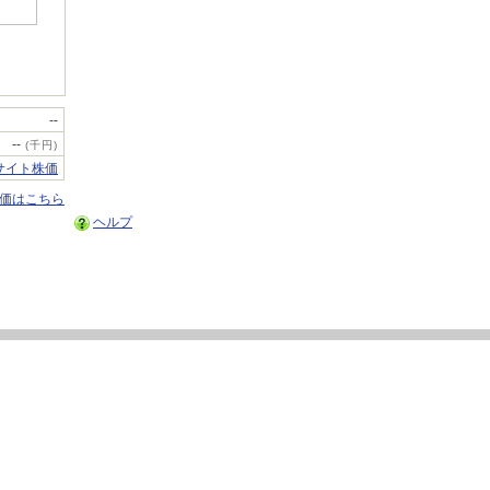
--
--
(千円)
サイト株価
株価はこちら
ヘルプ