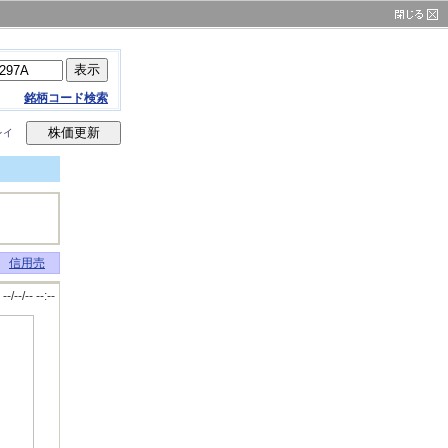
銘柄コード検索
レイ
信用売
--/--/-- --:--