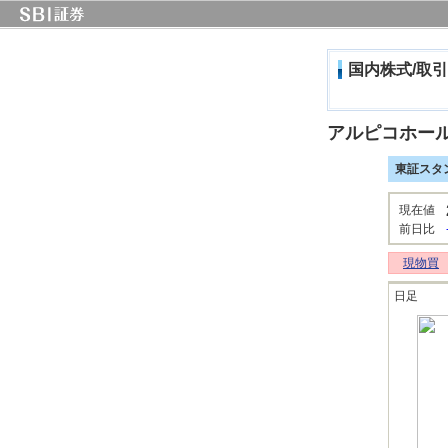
国内株式/取引
アルピコホー
東証スタ
現在値
前日比
現物買
日足