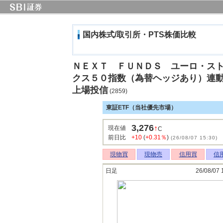
国内株式/取引所・PTS株価比較
ＮＥＸＴ ＦＵＮＤＳ ユーロ・ス
クス５０指数（為替ヘッジあり）連
上場投信
(2859)
東証ETF（当社優先市場）
3,276
↑
現在値
C
前日比
+10
(
+0.31％
)
(26/08/07 15:30)
現物買
現物売
信用買
信
日足
26/08/07 