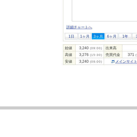
詳細チャートへ
1日
1ヶ月
3ヶ月
6ヶ月
1年
始値
3,240
出来高
(09:00)
高値
3,276
売買代金
371
(15:30)
(
安値
3,240
メインサイ
(09:00)