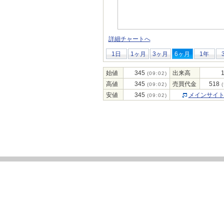
詳細チャートへ
1日
1ヶ月
3ヶ月
6ヶ月
1年
始値
345
出来高
1
(09:02)
高値
345
売買代金
518
(09:02)
(
安値
345
メインサイ
(09:02)