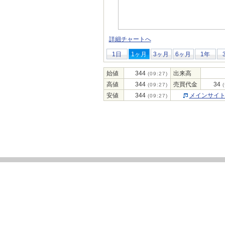
詳細チャートへ
1日
1ヶ月
3ヶ月
6ヶ月
1年
始値
344
出来高
(09:27)
高値
344
売買代金
34
(09:27)
(
安値
344
メインサイ
(09:27)