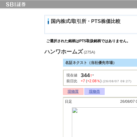
国内株式/取引所・PTS株価比較
ご選択された銘柄はPTS取扱銘柄ではありません。
ハンワホームズ
(275A)
名証ネクスト（当社優先市場）
344
↑
現在値
*
前日比
+7
(
+2.08％
)
(26/08/07 09:27)
現物買
現物売
日足
26/08/07 