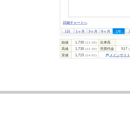
詳細チャートへ
1日
1ヶ月
3ヶ月
6ヶ月
1年
始値
1,730
出来高
(12:30)
高値
1,730
売買代金
517
(12:30)
(
安値
1,715
メインサイ
(14:02)