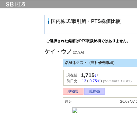
国内株式/取引所・PTS株価比較
ご選択された銘柄はPTS取扱銘柄ではありません。
ケイ・ウノ
(259A)
名証ネクスト（当社優先市場）
1,715
↓
現在値
*
前日比
-13
(
-0.75％
)
(26/08/07 14:02)
現物買
現物売
週足
26/08/07 