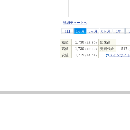
詳細チャートへ
1日
1ヶ月
3ヶ月
6ヶ月
1年
始値
1,730
出来高
(12:30)
高値
1,730
売買代金
517
(12:30)
(
安値
1,715
メインサイ
(14:02)