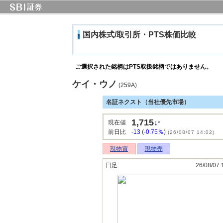
国内株式/取引所・PTS株価比較
ご選択された銘柄はPTS取扱銘柄ではありません。
ケイ・ウノ
(259A)
名証ネクスト（当社優先市場）
1,715
↓
現在値
*
前日比
-13
(
-0.75％
)
(26/08/07 14:02)
現物買
現物売
日足
26/08/07 