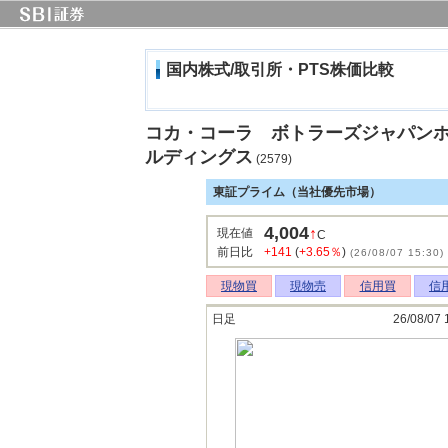
国内株式/取引所・PTS株価比較
コカ・コーラ ボトラーズジャパン
ルディングス
(2579)
東証プライム（当社優先市場）
4,004
↑
現在値
C
前日比
+141
(
+3.65％
)
(26/08/07 15:30)
現物買
現物売
信用買
信
日足
26/08/07 