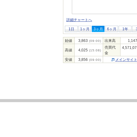
詳細チャートへ
1日
1ヶ月
3ヶ月
6ヶ月
1年
始値
3,863
出来高
1,14
(09:00)
売買代
4,571,07
高値
4,025
(15:08)
金
安値
3,856
メインサイ
(09:00)