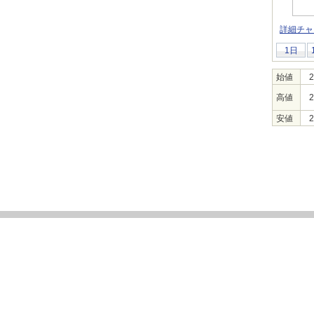
詳細チャ
1日
始値
2
高値
2
安値
2