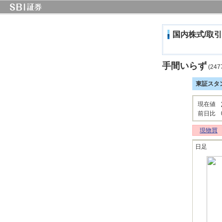
国内株式/取引
手間いらず
(247
東証スタ
現在値
前日比
現物買
日足