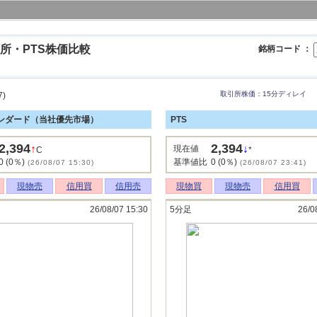
所・PTS株価比較
銘柄コード ：
取引所株価：15分ディレイ
7)
ンダード（当社優先市場）
PTS
2,394
2,394
↑
↓
現在値
C
*
0 (0％)
基準値比
0 (0％)
(26/08/07 15:30)
(26/08/07 23:41)
現物売
信用買
信用売
現物買
現物売
信用買
26/08/07 15:30
5分足
26/0