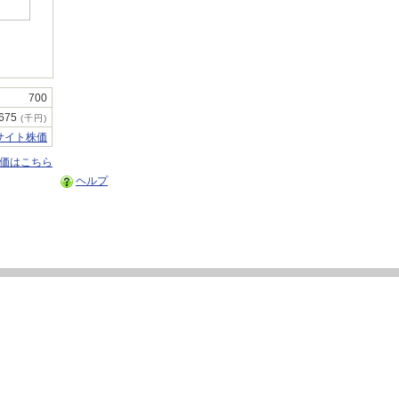
700
,675
(千円)
サイト株価
株価はこちら
ヘルプ