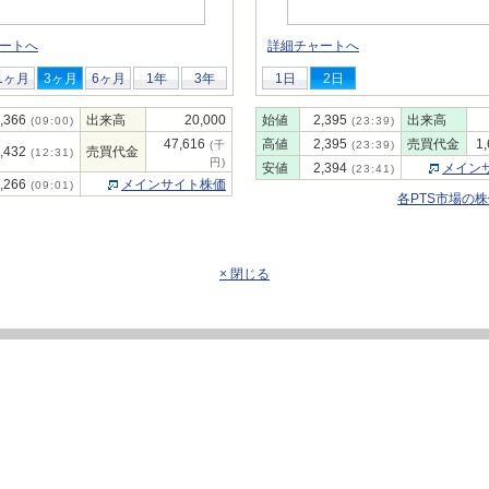
ートへ
詳細チャートへ
1ヶ月
3ヶ月
6ヶ月
1年
3年
1日
2日
,366
出来高
20,000
始値
2,395
出来高
(09:00)
(23:39)
47,616
高値
2,395
売買代金
1
(千
(23:39)
,432
売買代金
(12:31)
円)
安値
2,394
メイン
(23:41)
,266
メインサイト株価
(09:01)
各PTS市場の
× 閉じる