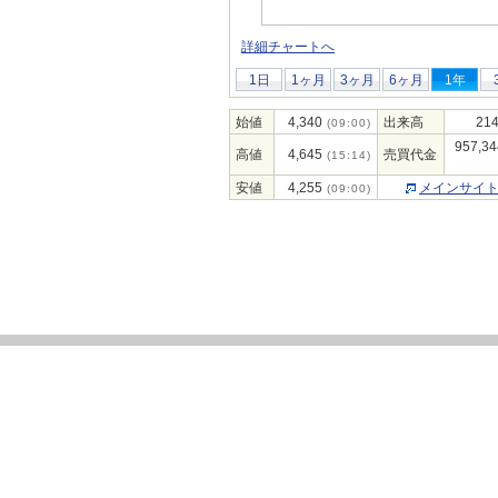
詳細チャートへ
1日
1ヶ月
3ヶ月
6ヶ月
1年
始値
4,340
出来高
214
(09:00)
957,34
高値
4,645
売買代金
(15:14)
安値
4,255
メインサイ
(09:00)