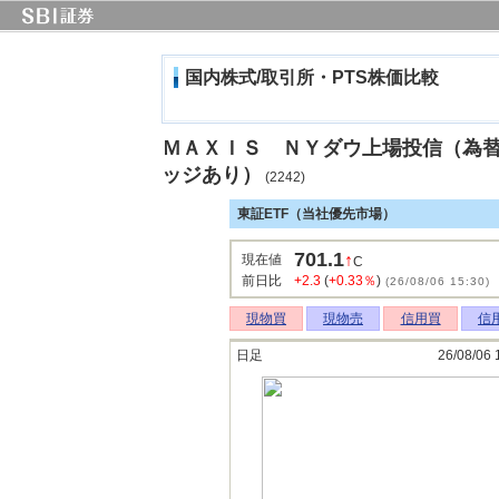
国内株式/取引所・PTS株価比較
ＭＡＸＩＳ ＮＹダウ上場投信（為
ッジあり）
(2242)
東証ETF（当社優先市場）
701.1
↑
現在値
C
前日比
+2.3
(
+0.33％
)
(26/08/06 15:30)
現物買
現物売
信用買
信
日足
26/08/06 