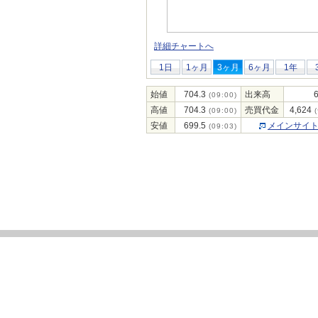
詳細チャートへ
1日
1ヶ月
3ヶ月
6ヶ月
1年
始値
704.3
出来高
(09:00)
高値
704.3
売買代金
4,624
(09:00)
(
安値
699.5
メインサイ
(09:03)