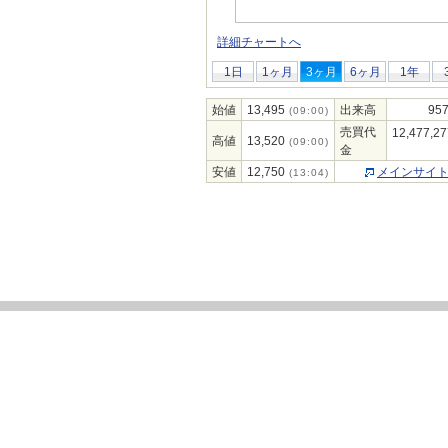
詳細チャートへ
1日
1ヶ月
3ヶ月
6ヶ月
1年
始値
13,495
出来高
957
(09:00)
売買代
12,477,27
高値
13,520
(09:00)
金
安値
12,750
メインサイ
(13:04)