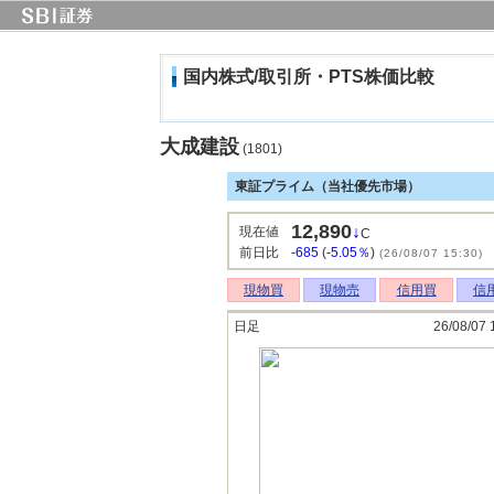
国内株式/取引所・PTS株価比較
大成建設
(1801)
東証プライム（当社優先市場）
12,890
↓
現在値
C
前日比
-685
(
-5.05％
)
(26/08/07 15:30)
現物買
現物売
信用買
信
日足
26/08/07 