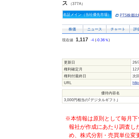
ス
（377A）
名証メイン（当社優先市場）
PTS株価比
株価
ニュース
チャート
評
1,117
現在値
-4
(
-0.36％
)
更新日
26/
権利確定月
12
権利付最終日
次回
URL
http
優待内容名
3,000円相当の｢デジタルギフト｣
※本情報は原則として毎月下
報社が作成にあたり調査し
め、株式分割・売買単位変