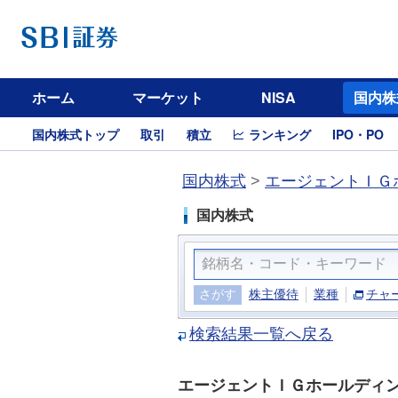
ホーム
マーケット
NISA
国内株
国内株式トップ
取引
積立
ランキング
IPO・PO
国内株式
>
エージェントＩＧホ
国内株式
さがす
株主優待
業種
チャ
検索結果一覧へ戻る
エージェントＩＧホールディ