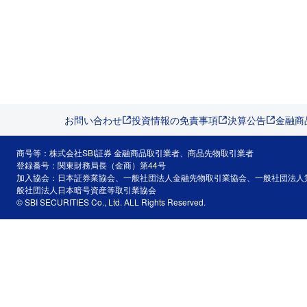
お問い合わせ
投資情報の免責事項
決算公告
金融商
商号等：株式会社SBI証券 金融商品取引業者、商品先物取引業者
登録番号：関東財務局長（金商）第44号
加入協会：日本証券業協会、一般社団法人金融先物取引業協会、一般社団法人
般社団法人日本暗号資産等取引業協会
© SBI SECURITIES Co., Ltd. ALL Rights Reserved.