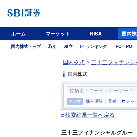
ホーム
マーケット
NISA
国内株
国内株式トップ
取引
積立
ランキング
IPO・PO
国内株式
>
三十三フィナンシャ
国内株式
さがす
株主優待
業種
チャ
検索結果一覧へ戻る
三十三フィナンシャルグルー