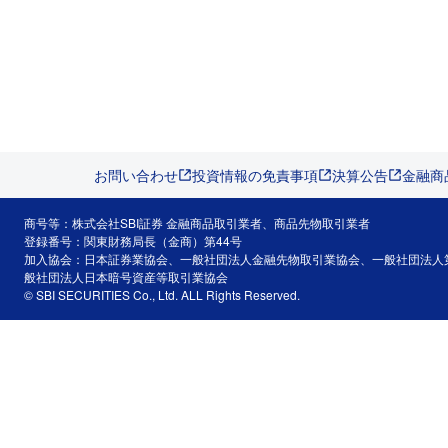
お問い合わせ
投資情報の免責事項
決算公告
金融商
商号等：株式会社SBI証券 金融商品取引業者、商品先物取引業者
登録番号：関東財務局長（金商）第44号
加入協会：日本証券業協会、一般社団法人金融先物取引業協会、一般社団法人
般社団法人日本暗号資産等取引業協会
© SBI SECURITIES Co., Ltd. ALL Rights Reserved.