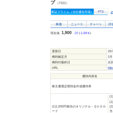
プ
（7322）
PTS
東証プライム（当社優先市場）
株価
ニュース
チャート
評
1,900
現在値
-20
(
-1.04％
)
更新日
26/
権利確定月
3月
権利付最終日
次回
URL
htt
優待内容名
株主優遇定期預金作成優待券
(1
(
(1)1,000円相当のオリジナル・ＱＵＯカ
(2
ード
当