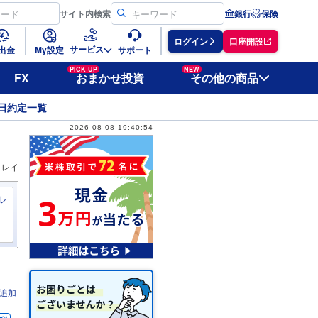
サイト
内検索
銀行
保険
ログイン
口座開設
サービス
出金
My設定
サポート
PICK UP
NEW
FX
おまかせ投資
その他の商品
日約定一覧
2026-08-08 19:40:54
ィレイ
ル
追加