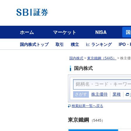
ホーム
マーケット
NISA
国
国内株式トップ
取引
積立
ランキング
IPO・
国内株式
>
東京鐵鋼（5445）
>
株主優
国内株式
さがす
株主優待
業種
検索結果一覧へ戻る
東京鐵鋼
（5445）