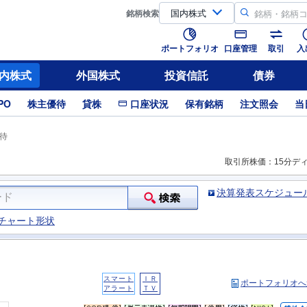
銘柄
検索
ポートフォリオ
口座管理
取引
入
内株式
外国株式
投資信託
債券
PO
株主優待
貸株
口座状況
保有銘柄
注文照会
当
待
取引所株価：15分デ
決算発表スケジュー
チャート形状
スマート
ＩＲ
ポートフォリオへ
アラート
ＴＶ