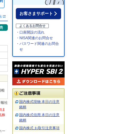
利
％
お客さまサポート
示
よくあるお問合せ
売
・口座開設の流れ
・NISA関連のお問合せ
・パスワード関連のお問合
せ
円相
国内株式現物 本日の注意
新報社
銘柄
旬ま
低株
国内株式信用 本日の注意
銘柄
国内株式 お取引注意事項
ホー