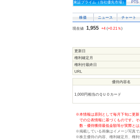
PTS
東証プライム（当社優先市場）
株価
ニュース
チャート
1,955
現在値
+4
(
+0.21％
)
更新日
権利確定月
権利付最終日
URL
優待内容名
1,000円相当のＱＵＯカード
※本情報は原則として毎月下旬に更新
での公表情報に基づくものです。そ
数・優待獲得最低金額等が実際とは
※掲載している画像はイメージ写真で
※株主優待の内容、権利確定月、権利