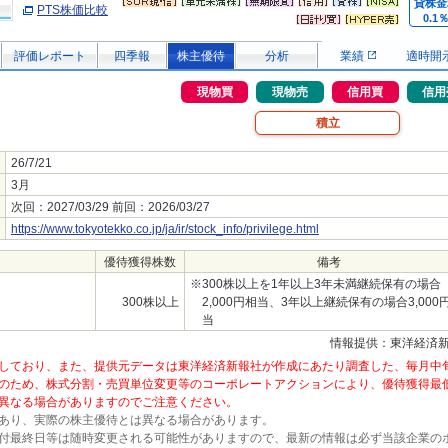
貸株金
PTS株価比較
0.1
評価レポート
四季報
株主優待
分析
業績
適時開
現物買
現物売
信用買
信用
積立
26/7/21
3月
次回：2027/03/29 前回：2026/03/27
https://www.tokyotekko.co.jp/ja/ir/stock_info/privilege.html
優待獲得株数
備考
※300株以上を1年以上3年未満継続保有の場合
300株以上
2,000円相当、3年以上継続保有の場合3,000
当
情報提供：東洋経済
しており、また、提供元データは東洋経済新報社が作成にあたり調査した、毎月中
のため、株式分割・売買単位変更等のコーポレートアクションにより、優待獲得最
異なる場合がありますのでご注意ください。
あり、実際の株主優待とは異なる場合があります。
付最終日等は随時変更される可能性がありますので、最新の情報は必ず当該企業の