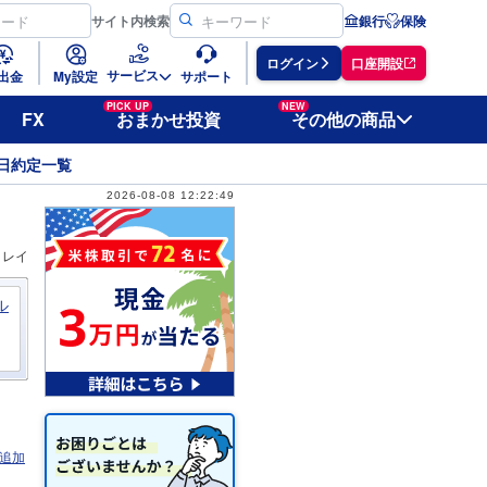
サイト
内検索
銀行
保険
ログイン
口座開設
サービス
出金
My設定
サポート
PICK UP
NEW
FX
おまかせ投資
その他の商品
日約定一覧
2026-08-08 12:22:49
ィレイ
ル
追加