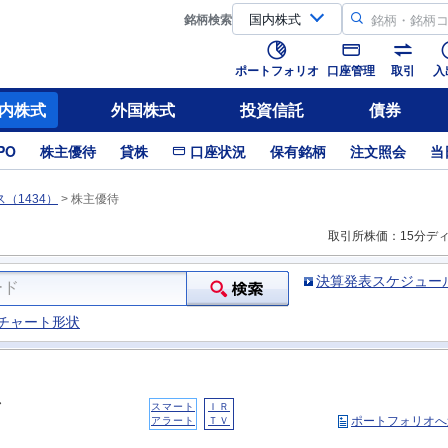
銘柄
検索
ポートフォリオ
口座管理
取引
入
内株式
外国株式
投資信託
債券
PO
株主優待
貸株
口座状況
保有銘柄
注文照会
当
（1434）
>
株主優待
取引所株価：15分デ
決算発表スケジュー
チャート形状
スマート
ＩＲ
ポートフォリオへ
アラート
ＴＶ