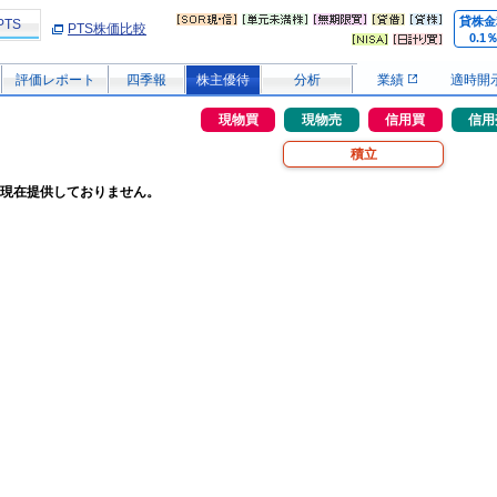
貸株金
PTS
PTS株価比較
0.1
評価レポート
四季報
株主優待
分析
業績
適時開
現物買
現物売
信用買
信用
積立
現在提供しておりません。