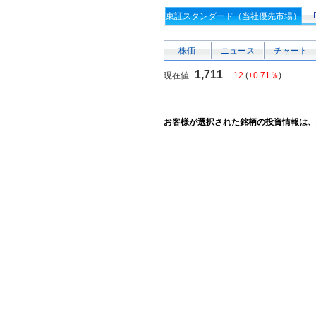
東証スタンダード（当社優先市場）
株価
ニュース
チャート
1,711
現在値
+12
(
+0.71％
)
お客様が選択された銘柄の投資情報は、