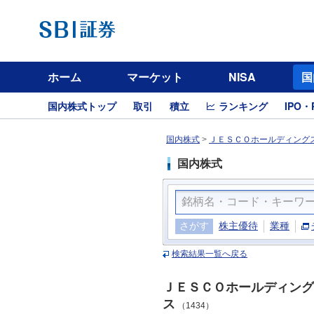
ホーム
マーケット
NISA
国
国内株式トップ
取引
積立
ランキング
IPO・
国内株式
>
ＪＥＳＣＯホールディングス
国内株式
さがす
株主優待
業種
検索結果一覧へ戻る
ＪＥＳＣＯホールディング
ス
（1434）