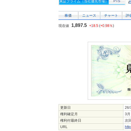
PTS
東証プライム（当社優先市場）
株価
ニュース
チャート
評
1,897.5
現在値
+18.5
(
+0.98％
)
更新日
26/
権利確定月
3月
権利付最終日
次回
URL
http