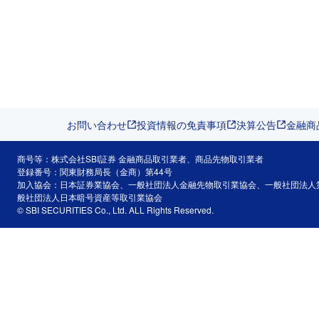
お問い合わせ
投資情報の免責事項
決算公告
金融商
商号等：株式会社SBI証券 金融商品取引業者、商品先物取引業者
登録番号：関東財務局長（金商）第44号
加入協会：日本証券業協会、一般社団法人金融先物取引業協会、一般社団法人
般社団法人日本暗号資産等取引業協会
© SBI SECURITIES Co., Ltd. ALL Rights Reserved.