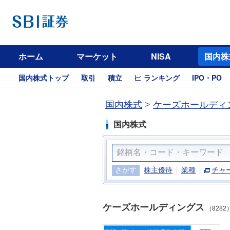
ホーム
マーケット
NISA
国内株
国内株式トップ
取引
積立
ランキング
IPO・PO
国内株式
>
ケーズホールディン
国内株式
さがす
株主優待
業種
チャ
ケーズホールディングス
（8282