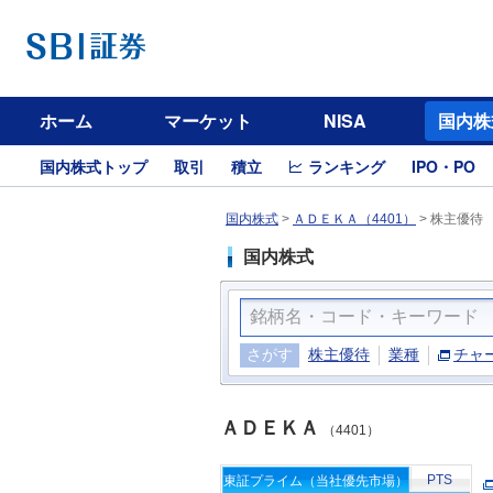
ホーム
マーケット
NISA
国内株
国内株式トップ
取引
積立
ランキング
IPO・PO
国内株式
>
ＡＤＥＫＡ（4401）
>
株主優待
国内株式
さがす
株主優待
業種
チャ
ＡＤＥＫＡ
（4401）
PTS
東証プライム（当社優先市場）