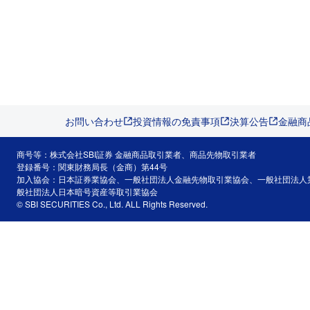
お問い合わせ
投資情報の免責事項
決算公告
金融商
商号等：株式会社SBI証券 金融商品取引業者、商品先物取引業者
登録番号：関東財務局長（金商）第44号
加入協会：日本証券業協会、一般社団法人金融先物取引業協会、一般社団法人
般社団法人日本暗号資産等取引業協会
© SBI SECURITIES Co., Ltd. ALL Rights Reserved.