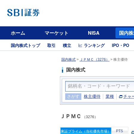
ホーム
マーケット
NISA
国内株
国内株式トップ
取引
積立
ランキング
IPO・PO
国内株式
>
ＪＰＭＣ（3276）
>
株主優待
国内株式
さがす
株主優待
業種
チャ
ＪＰＭＣ
（3276）
PTS
東証プライム（当社優先市場）