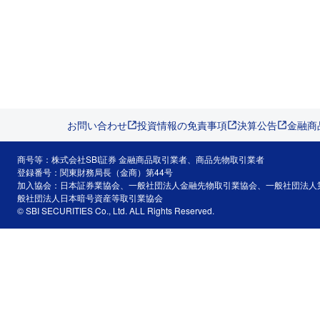
お問い合わせ
投資情報の免責事項
決算公告
金融商
商号等：株式会社SBI証券 金融商品取引業者、商品先物取引業者
登録番号：関東財務局長（金商）第44号
加入協会：日本証券業協会、一般社団法人金融先物取引業協会、一般社団法人
般社団法人日本暗号資産等取引業協会
© SBI SECURITIES Co., Ltd. ALL Rights Reserved.