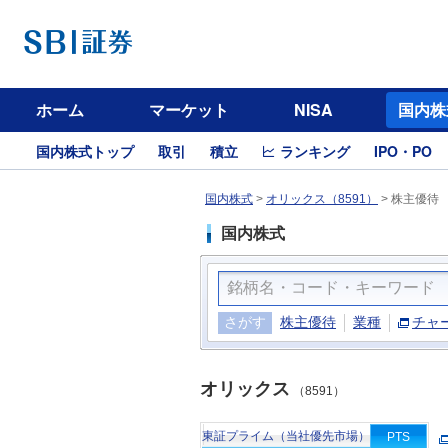
ホーム
マーケット
NISA
国内株
国内株式トップ
取引
積立
ランキング
IPO・PO
国内株式
>
オリックス（8591）
>
株主優待
国内株式
さがす
株主優待
業種
チャ
オリックス
（8591）
東証プライム（当社優先市場）
PTS