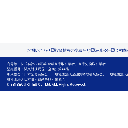
お問い合わせ
投資情報の免責事項
決算公告
金融商
商号等：株式会社SBI証券 金融商品取引業者、商品先物取引業者
登録番号：関東財務局長（金商）第44号
加入協会：日本証券業協会、一般社団法人金融先物取引業協会、一般社団法人
般社団法人日本暗号資産等取引業協会
© SBI SECURITIES Co., Ltd. ALL Rights Reserved.