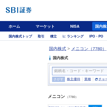
ホーム
マーケット
NISA
国内株
国内株式トップ
取引
積立
ランキング
IPO・PO
国内株式
>
メニコン（7780）
国内株式
さがす
株主優待
業種
チャ
メニコン
（7780）