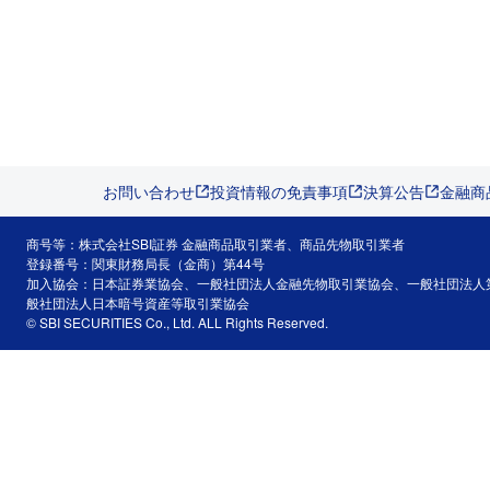
お問い合わせ
投資情報の免責事項
決算公告
金融商
商号等：株式会社SBI証券 金融商品取引業者、商品先物取引業者
登録番号：関東財務局長（金商）第44号
加入協会：日本証券業協会、一般社団法人金融先物取引業協会、一般社団法人
般社団法人日本暗号資産等取引業協会
© SBI SECURITIES Co., Ltd. ALL Rights Reserved.