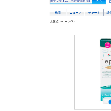
東証プライム（当社優先市場）
PTS
株価
ニュース
チャート
評
--
現在値
-- (--％)