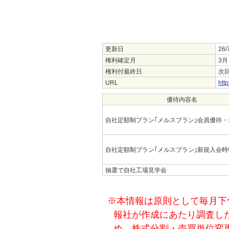
更新日
26/
権利確定月
3月
権利付最終日
次回
URL
htt
優待内容名
自社定額制プラン｢メルスプラン｣会員優待
自社定額制プラン｢メルスプラン｣新規入会時
抽選で自社工場見学会
※本情報は原則として毎月下
報社が作成にあたり調査し
め、株式分割・売買単位変