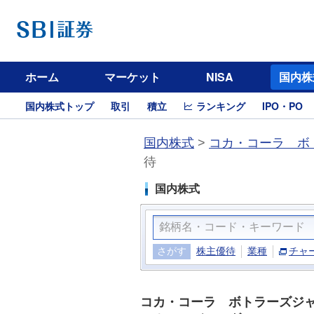
ホーム
マーケット
NISA
国内株
国内株式トップ
取引
積立
ランキング
IPO・PO
国内株式
>
コカ・コーラ ボ
待
国内株式
さがす
株主優待
業種
チャ
コカ・コーラ ボトラーズジ