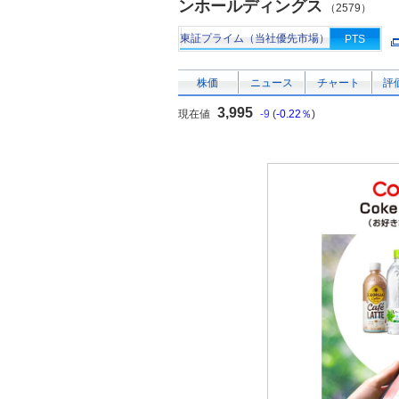
ンホールディングス
（2579）
東証プライム（当社優先市場）
PTS
株価
ニュース
チャート
評
3,995
現在値
-9
(
-0.22％
)