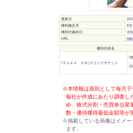
更新日
26/
権利確定月
6月
権利付最終日
次回
URL
htt
優待内容名
5
｢Ｃｏｋｅ ＯＮ｣ドリンクチケット
1
※本情報は原則として毎月下
報社が作成にあたり調査し
め、株式分割・売買単位変
数・優待獲得最低金額等が
※掲載している画像はイメー
ます。