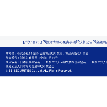
お問い合わせ
投資情報の免責事項
決算公告
金融商
商号等：株式会社SBI証券 金融商品取引業者、商品先物取引業者
登録番号：関東財務局長（金商）第44号
加入協会：日本証券業協会、一般社団法人金融先物取引業協会、一般社団法人
般社団法人日本暗号資産等取引業協会
© SBI SECURITIES Co., Ltd. ALL Rights Reserved.