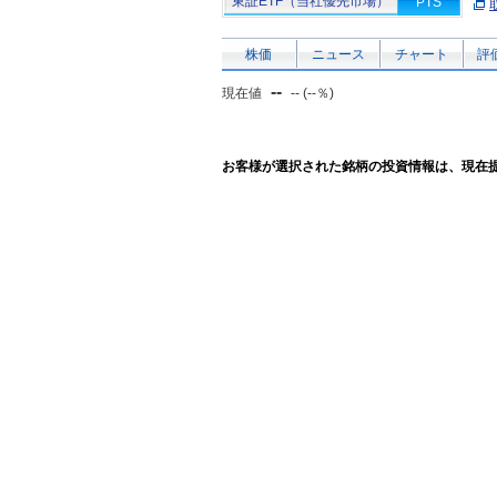
東証ETF（当社優先市場）
PTS
株価
ニュース
チャート
評
--
現在値
-- (--％)
お客様が選択された銘柄の投資情報は、現在