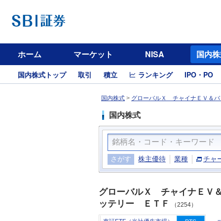
ホーム
マーケット
NISA
国内株
国内株式トップ
取引
積立
ランキング
IPO・PO
国内株式
>
グローバルＸ チャイナＥＶ＆バッ
国内株式
さがす
株主優待
業種
チャ
グローバルＸ チャイナＥＶ
ッテリー ＥＴＦ
（2254）