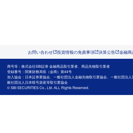
お問い合わせ
投資情報の免責事項
決算公告
金融商
商号等：株式会社SBI証券 金融商品取引業者、商品先物取引業者
登録番号：関東財務局長（金商）第44号
加入協会：日本証券業協会、一般社団法人金融先物取引業協会、一般社団法人
般社団法人日本暗号資産等取引業協会
© SBI SECURITIES Co., Ltd. ALL Rights Reserved.