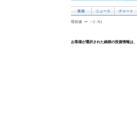
株価
ニュース
チャート
--
現在値
-- (--％)
お客様が選択された銘柄の投資情報は、