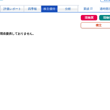
評価レポート
四季報
株主優待
分析
業績
適時開
現物買
現物
積立
現在提供しておりません。