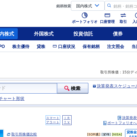
銘柄
検索
ポートフォリオ
口座管理
取引
入
内株式
外国株式
投資信託
債券
PO
株主優待
貸株
口座状況
保有銘柄
注文照会
当
取引所株価：15分デ
決算発表スケジュー
チャート形状
決算発表
スマート
ＩＲ
アラート
ＴＶ
ポートフォリオへ
貸株金
取引所株価比較
0.5