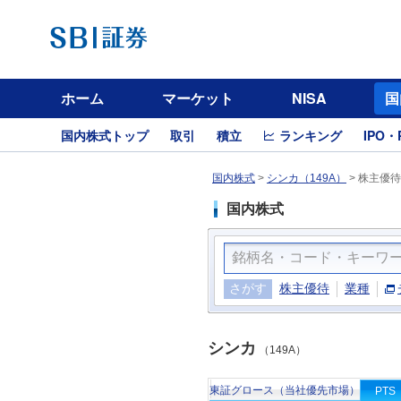
ホーム
マーケット
NISA
国
国内株式トップ
取引
積立
ランキング
IPO・
国内株式
>
シンカ（149A）
>
株主優待
国内株式
さがす
株主優待
業種
シンカ
（149A）
東証グロース（当社優先市場）
PTS