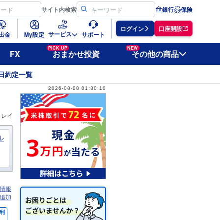
サイト
内検索
銀行
保険
ログイン
口座開設
サービス
出金
My設定
サポート
PICK UP
NEW
FX
おまかせ投資
その他の商品
日約定一覧
2026-08-08 01:30:10
ィレイ
ル
情報
追加
利
％