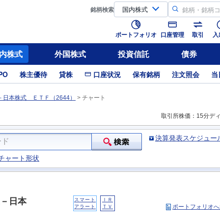
銘柄
検索
ポートフォリオ
口座管理
取引
入
内株式
外国株式
投資信託
債券
PO
株主優待
貸株
口座状況
保有銘柄
注文照会
当
日本株式 ＥＴＦ（2644）
>
チャート
取引所株価：15分デ
決算発表スケジュー
チャート形状
－日本
スマート
ＩＲ
ポートフォリオへ
アラート
ＴＶ