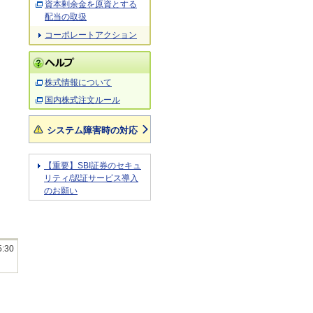
資本剰余金を原資とする
配当の取扱
コーポレートアクション
株式情報について
国内株式注文ルール
システム障害時の対応
【重要】SBI証券のセキュ
リティ/認証サービス導入
のお願い
5:30