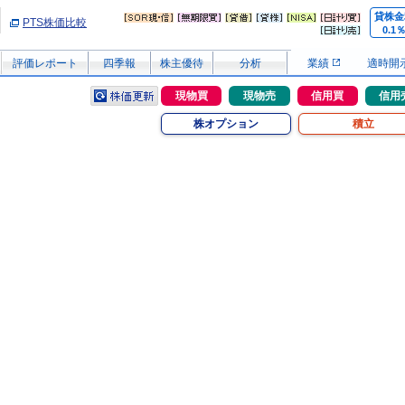
貸株金
PTS株価比較
0.1
評価レポート
四季報
株主優待
分析
業績
適時開
現物買
現物売
信用買
信用
株オプション
積立