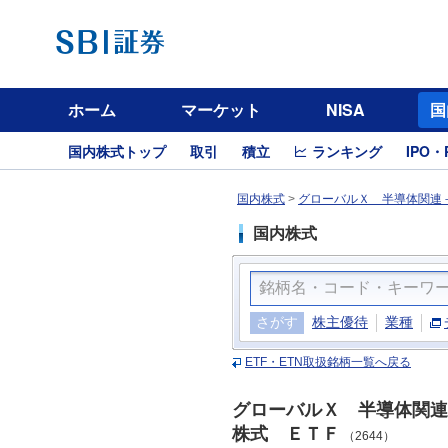
ホーム
マーケット
NISA
国
国内株式トップ
取引
積立
ランキング
IPO・
国内株式
>
グローバルＸ 半導体関連－
国内株式
さがす
株主優待
業種
ETF・ETN取扱銘柄一覧へ戻る
グローバルＸ 半導体関連
株式 ＥＴＦ
（2644）