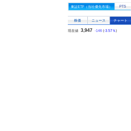
PTS
東証ETF（当社優先市場）
株価
ニュース
チャート
3,947
現在値
-146
(
-3.57％
)