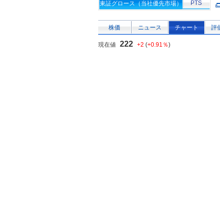
PTS
東証グロース（当社優先市場）
株価
ニュース
チャート
評
222
現在値
+2
(
+0.91％
)