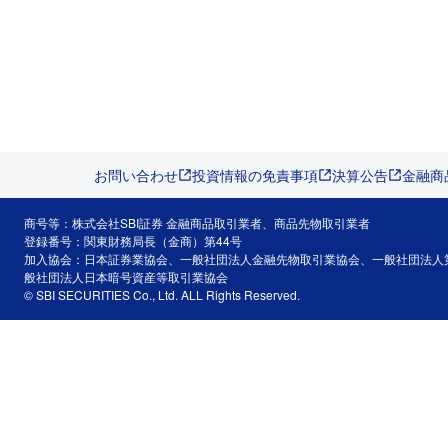
お問い合わせ
投資情報の免責事項
決算公告
金融商
商号等：株式会社SBI証券 金融商品取引業者、商品先物取引業者
登録番号：関東財務局長（金商）第44号
加入協会：日本証券業協会、一般社団法人金融先物取引業協会、一般社団法人
般社団法人日本暗号資産等取引業協会
© SBI SECURITIES Co., Ltd. ALL Rights Reserved.