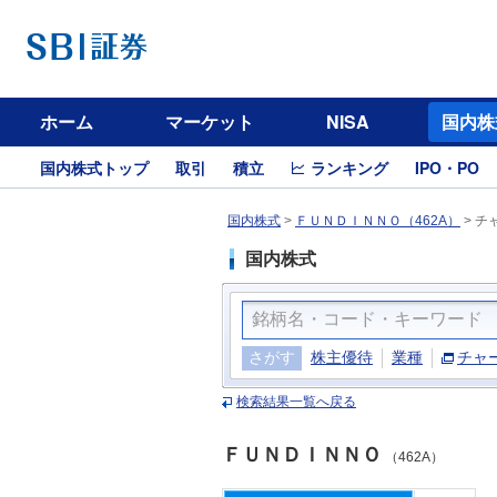
ホーム
マーケット
NISA
国内株
国内株式トップ
取引
積立
ランキング
IPO・PO
国内株式
>
ＦＵＮＤＩＮＮＯ（462A）
>
チ
国内株式
さがす
株主優待
業種
チャ
検索結果一覧へ戻る
ＦＵＮＤＩＮＮＯ
（462A）