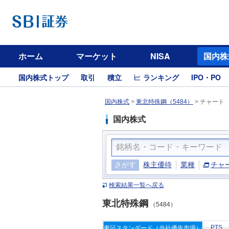
ホーム
マーケット
NISA
国内株
国内株式トップ
取引
積立
ランキング
IPO・PO
国内株式
>
東北特殊鋼（5484）
>
チャート
国内株式
さがす
株主優待
業種
チャ
検索結果一覧へ戻る
東北特殊鋼
（5484）
PTS
東証スタンダード（当社優先市場）