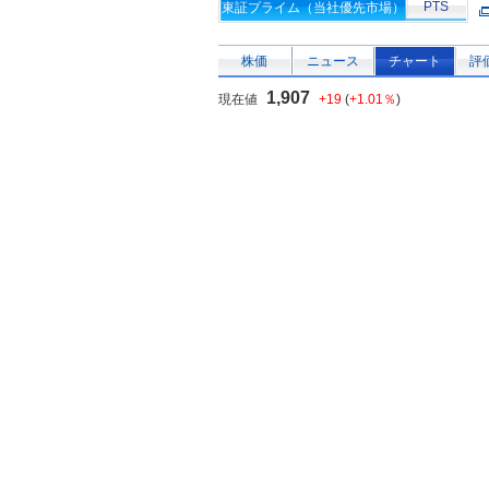
PTS
東証プライム（当社優先市場）
株価
ニュース
チャート
評
1,907
現在値
+19
(
+1.01％
)