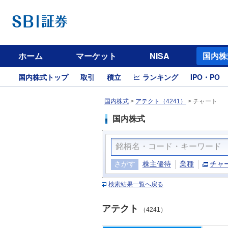
ホーム
マーケット
NISA
国内株
国内株式トップ
取引
積立
ランキング
IPO・PO
国内株式
>
アテクト（4241）
>
チャート
国内株式
さがす
株主優待
業種
チャ
検索結果一覧へ戻る
アテクト
（4241）