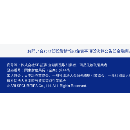
お問い合わせ
投資情報の免責事項
決算公告
金融商
商号等：株式会社SBI証券 金融商品取引業者、商品先物取引業者
登録番号：関東財務局長（金商）第44号
加入協会：日本証券業協会、一般社団法人金融先物取引業協会、一般社団法人
般社団法人日本暗号資産等取引業協会
© SBI SECURITIES Co., Ltd. ALL Rights Reserved.