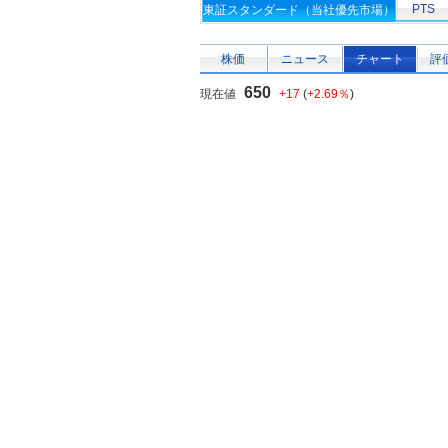
PTS
東証スタンダード（当社優先市場）
株価
ニュース
チャート
評
650
現在値
+17
(
+2.69％
)