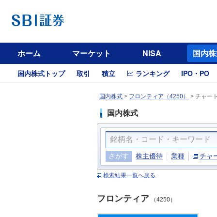
ホーム
マーケット
NISA
国内株
国内株式トップ
取引
積立
ランキング
IPO・PO
国内株式
>
フロンティア（4250）
>
チャー
国内株式
さがす
株主優待
業種
チャ
検索結果一覧へ戻る
フロンティア
（4250）