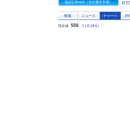
福証Q-Board（当社優先市場）
P
株価
ニュース
チャート
評
556
現在値
-1
(
-0.18％
)