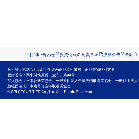
お問い合わせ
投資情報の免責事項
決算公告
金融商
商号等：株式会社SBI証券 金融商品取引業者、商品先物取引業者
登録番号：関東財務局長（金商）第44号
加入協会：日本証券業協会、一般社団法人金融先物取引業協会、一般社団法人
般社団法人日本暗号資産等取引業協会
© SBI SECURITIES Co., Ltd. ALL Rights Reserved.