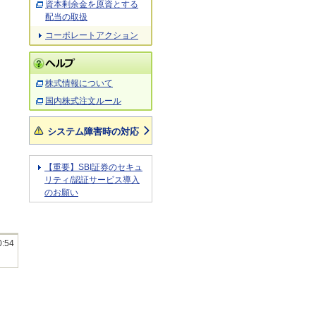
資本剰余金を原資とする
配当の取扱
コーポレートアクション
株式情報について
国内株式注文ルール
システム障害時の対応
【重要】SBI証券のセキュ
リティ/認証サービス導入
のお願い
0:54