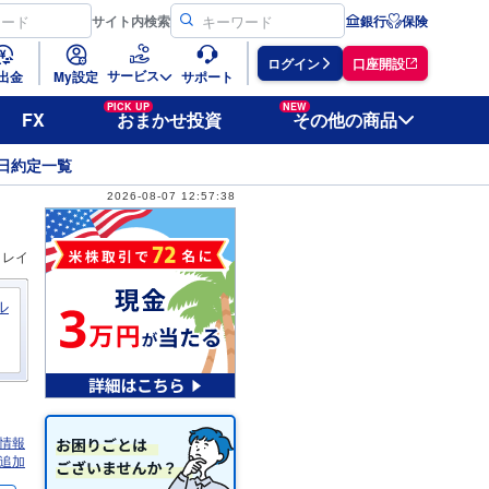
サイト
内検索
銀行
保険
ログイン
口座開設
サービス
出金
My設定
サポート
PICK UP
NEW
FX
おまかせ投資
その他の商品
日約定一覧
2026-08-07 12:57:38
ィレイ
ル
情報
追加