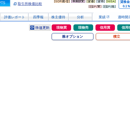
貸株金
PTS
取引所株価比較
0.1
評価レポート
四季報
株主優待
分析
業績
適時開
現物買
現物売
信用買
信用
株オプション
積立