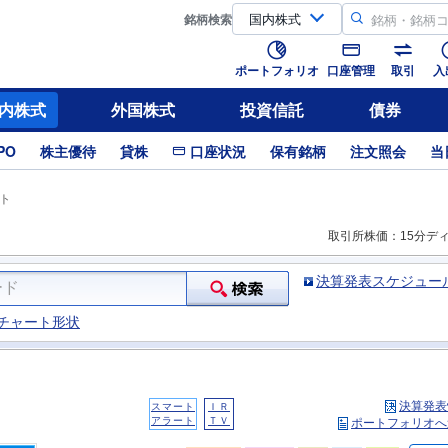
銘柄
検索
ポートフォリオ
口座管理
取引
入
内株式
外国株式
投資信託
債券
PO
株主優待
貸株
口座状況
保有銘柄
注文照会
当
ト
取引所株価：15分デ
決算発表スケジュー
チャート形状
決算発表
スマート
ＩＲ
アラート
ＴＶ
ポートフォリオへ