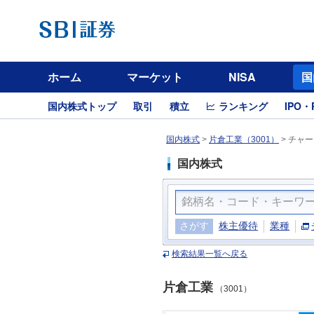
ホーム
マーケット
NISA
国
国内株式トップ
取引
積立
ランキング
IPO・
国内株式
>
片倉工業（3001）
>
チャー
国内株式
さがす
株主優待
業種
検索結果一覧へ戻る
片倉工業
（3001）