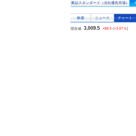
東証スタンダード（当社優先市場）
株価
ニュース
チャート
3,009.5
現在値
+89.5
(
+3.07％
)