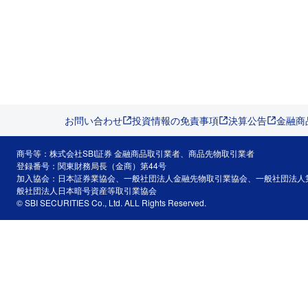
お問い合わせ
投資情報の免責事項
決算公告
金融商
商号等：株式会社SBI証券 金融商品取引業者、商品先物取引業者
登録番号：関東財務局長（金商）第44号
加入協会：日本証券業協会、一般社団法人金融先物取引業協会、一般社団法人
般社団法人日本暗号資産等取引業協会
© SBI SECURITIES Co., Ltd. ALL Rights Reserved.