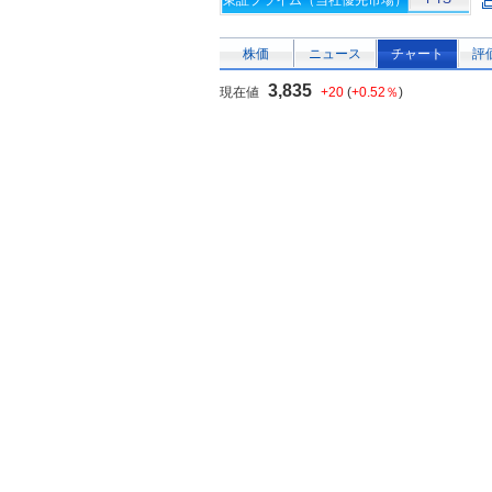
東証プライム（当社優先市場）
株価
ニュース
チャート
評
3,835
現在値
+20
(
+0.52％
)