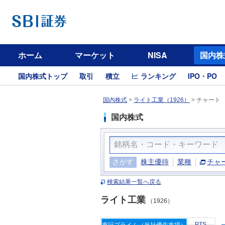
ホーム
マーケット
NISA
国内株
国内株式トップ
取引
積立
ランキング
IPO・PO
国内株式
>
ライト工業（1926）
>
チャート
国内株式
さがす
株主優待
業種
チャ
検索結果一覧へ戻る
ライト工業
（1926）
PTS