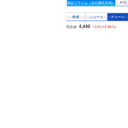
PTS
東証プライム（当社優先市場）
株価
ニュース
チャート
4,440
現在値
+210
(
+4.96％
)