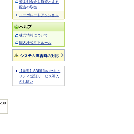
資本剰余金を原資とする
配当の取扱
コーポレートアクション
株式情報について
国内株式注文ルール
システム障害時の対応
【重要】SBI証券のセキュ
リティ/認証サービス導入
のお願い
5:30