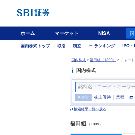
ホーム
マーケット
NISA
国
国内株式トップ
取引
積立
ランキング
IPO・
国内株式
>
福田組（1899）
>
チャート
国内株式
さがす
株主優待
業種
検索結果一覧へ戻る
福田組
（1899）