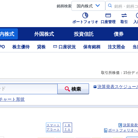
銘柄
検索
ポートフォリオ
口座管理
取引
入
内株式
外国株式
投資信託
債券
PO
株主優待
貸株
口座状況
保有銘柄
注文照会
当
取引所株価：15分デ
決算発表スケジュー
チャート形状
決算発表
スマート
ＩＲ
アラート
ＴＶ
ポートフォリオへ