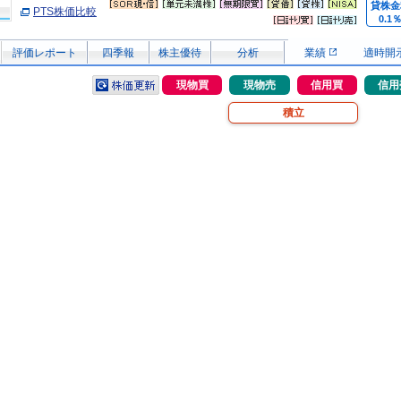
貸株金
PTS株価比較
0.1
評価レポート
四季報
株主優待
分析
業績
適時開
現物買
現物売
信用買
信用
積立