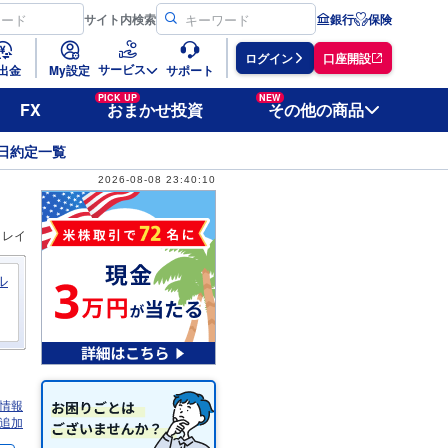
サイト
内検索
銀行
保険
ログイン
口座開設
サービス
出金
My設定
サポート
PICK UP
NEW
FX
おまかせ投資
その他の商品
日約定一覧
2026-08-08 23:40:10
ィレイ
ル
情報
追加