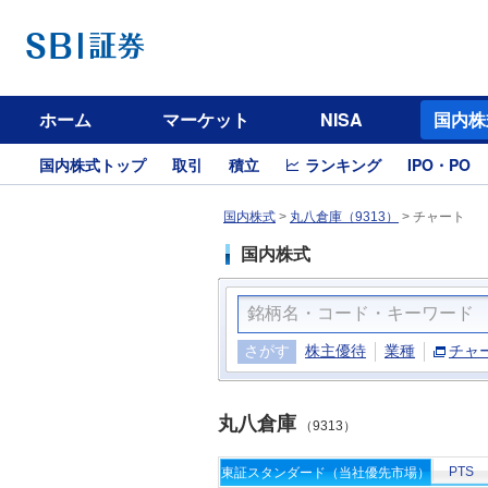
ホーム
マーケット
NISA
国内株
国内株式トップ
取引
積立
ランキング
IPO・PO
国内株式
>
丸八倉庫（9313）
>
チャート
国内株式
さがす
株主優待
業種
チャ
丸八倉庫
（9313）
PTS
東証スタンダード（当社優先市場）