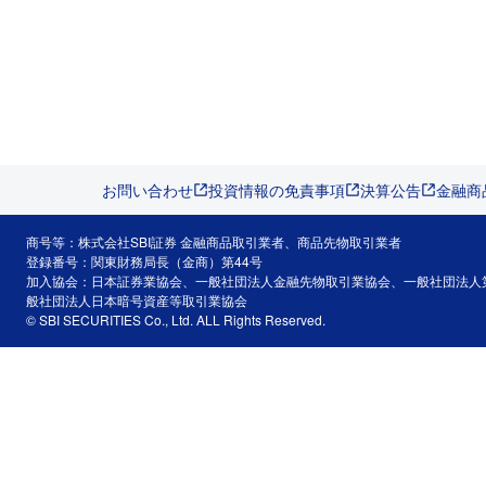
お問い合わせ
投資情報の免責事項
決算公告
金融商
商号等：株式会社SBI証券 金融商品取引業者、商品先物取引業者
登録番号：関東財務局長（金商）第44号
加入協会：日本証券業協会、一般社団法人金融先物取引業協会、一般社団法人
般社団法人日本暗号資産等取引業協会
© SBI SECURITIES Co., Ltd. ALL Rights Reserved.