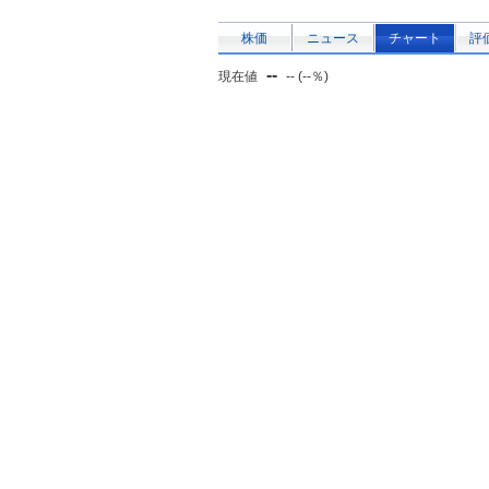
株価
ニュース
チャート
評
--
現在値
-- (--％)