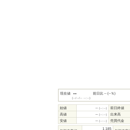
--
現在値
前日比 -- (--％)
(--/--/-- --:--)
始値
--
前日終値
(--:--)
高値
--
出来高
(--:--)
安値
--
売買代金
(--:--)
1,185