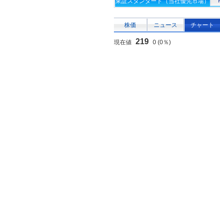
東証スタンダード（当社優先市場）
株価
ニュース
チャート
219
現在値
0 (0％)