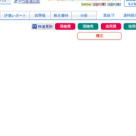
PTS
PTS株価比較
0.1
評価レポート
四季報
株主優待
分析
業績
適時開
現物買
現物売
信用買
信用
積立