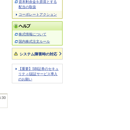
資本剰余金を原資とする
配当の取扱
コーポレートアクション
株式情報について
国内株式注文ルール
システム障害時の対応
【重要】SBI証券のセキュ
リティ/認証サービス導入
のお願い
5:30