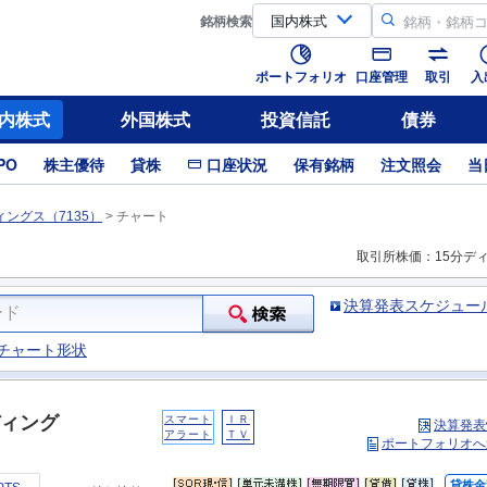
銘柄
検索
ポートフォリオ
口座管理
取引
入
内株式
外国株式
投資信託
債券
PO
株主優待
貸株
口座状況
保有銘柄
注文照会
当
ングス（7135）
>
チャート
取引所株価：15分デ
決算発表スケジュー
チャート形状
ィング
スマート
ＩＲ
決算発表
アラート
ＴＶ
ポートフォリオへ
貸株金