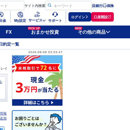
サイト
内検索
銀行
保険
ログイン
口座開設
サービス
出金
My設定
サポート
PICK UP
NEW
FX
おまかせ投資
その他の商品
日約定一覧
2026-08-08 03:53:47
ィレイ
ル
情報
追加
利