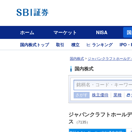
ホーム
マーケット
NISA
国
国内株式トップ
取引
積立
ランキング
IPO・
国内株式
>
ジャパンクラフトホールディ
国内株式
さがす
株主優待
業種
ジャパンクラフトホールデ
ス
（7135）