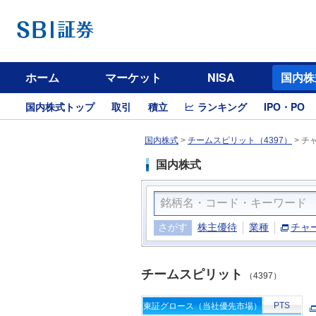
ホーム
マーケット
NISA
国内株
国内株式トップ
取引
積立
ランキング
IPO・PO
国内株式
>
チームスピリット（4397）
>
チ
国内株式
さがす
株主優待
業種
チャ
チームスピリット
（4397）
PTS
東証グロース（当社優先市場）