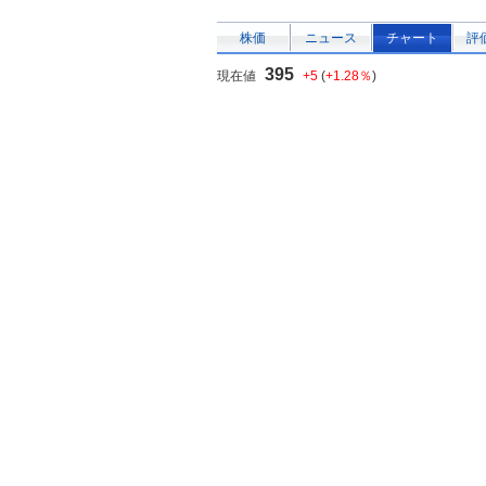
株価
ニュース
チャート
評
395
現在値
+5
(
+1.28％
)