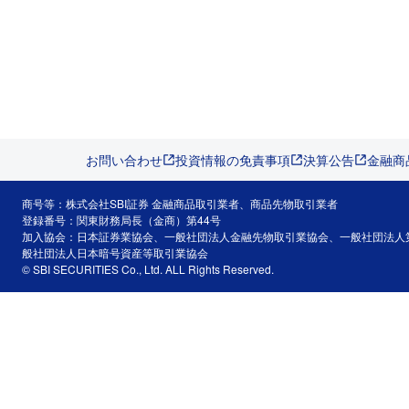
お問い合わせ
投資情報の免責事項
決算公告
金融商
商号等：株式会社SBI証券 金融商品取引業者、商品先物取引業者
登録番号：関東財務局長（金商）第44号
加入協会：日本証券業協会、一般社団法人金融先物取引業協会、一般社団法人
般社団法人日本暗号資産等取引業協会
© SBI SECURITIES Co., Ltd. ALL Rights Reserved.