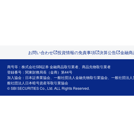
お問い合わせ
投資情報の免責事項
決算公告
金融商
商号等：株式会社SBI証券 金融商品取引業者、商品先物取引業者
登録番号：関東財務局長（金商）第44号
加入協会：日本証券業協会、一般社団法人金融先物取引業協会、一般社団法人
般社団法人日本暗号資産等取引業協会
© SBI SECURITIES Co., Ltd. ALL Rights Reserved.