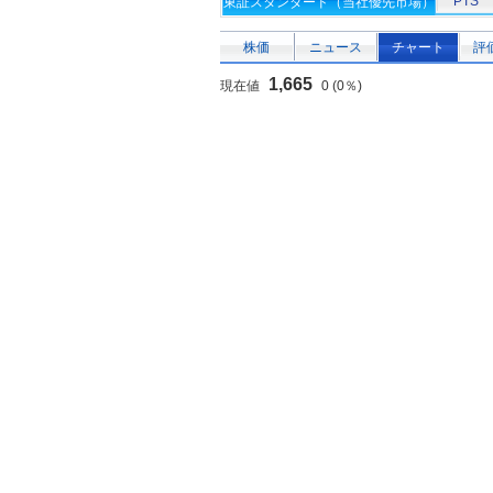
PTS
東証スタンダード（当社優先市場）
株価
ニュース
チャート
評
1,665
現在値
0 (0％)