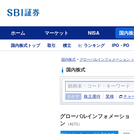
ホーム
マーケット
NISA
国内株
国内株式トップ
取引
積立
ランキング
IPO・PO
国内株式
>
グローバルインフォメーション（4
国内株式
さがす
株主優待
業種
チャ
グローバルインフォメーショ
ン
（4171）