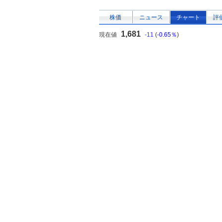
株価
ニュース
チャート
評
1,681
現在値
-11
(
-0.65％
)