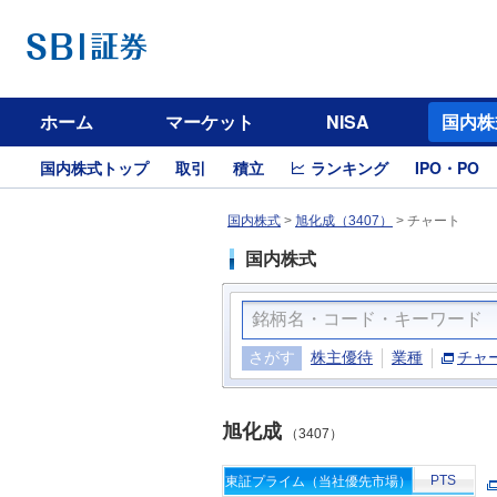
ホーム
マーケット
NISA
国内株
国内株式トップ
取引
積立
ランキング
IPO・PO
国内株式
>
旭化成（3407）
>
チャート
国内株式
さがす
株主優待
業種
チャ
旭化成
（3407）
PTS
東証プライム（当社優先市場）