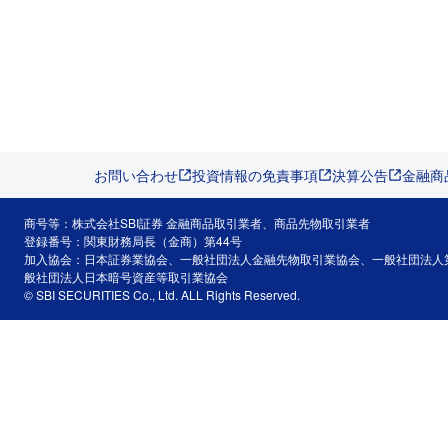
お問い合わせ
投資情報の免責事項
決算公告
金融商
商号等：株式会社SBI証券 金融商品取引業者、商品先物取引業者
登録番号：関東財務局長（金商）第44号
加入協会：日本証券業協会、一般社団法人金融先物取引業協会、一般社団法人
般社団法人日本暗号資産等取引業協会
© SBI SECURITIES Co., Ltd. ALL Rights Reserved.